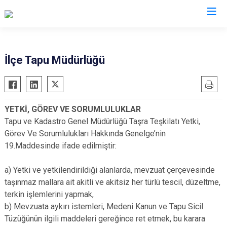
Balıkesir
İlçe Tapu Müdürlüğü
Ayvalık
Havran
Balya
İvrindi
YETKİ, GÖREV VE SORUMLULUKLAR
Bandırma
Kepsut
Tapu ve Kadastro Genel Müdürlüğü Taşra Teşkilatı Yetki,
Bigadiç
Manyas
Görev Ve Sorumlulukları Hakkında Genelge’nin
Burhaniye
Marmara
19.Maddesinde ifade edilmiştir:
Dursunbey
Savaştepe
a) Yetki ve yetkilendirildiği alanlarda, mevzuat çerçevesinde
Edremit
Sındırgı
taşınmaz mallara ait akitli ve akitsiz her türlü tescil, düzeltme,
Erdek
Susurluk
terkin işlemlerini yapmak,
Gömeç
Karesi
b) Mevzuata aykırı istemleri, Medeni Kanun ve Tapu Sicil
Tüzüğünün ilgili maddeleri gereğince ret etmek, bu karara
Gönen
Altıeylül