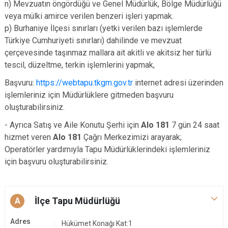
n) Mevzuatın öngördüğü ve Genel Müdürlük, Bölge Müdürlüğü
veya mülki amirce verilen benzeri işleri yapmak.
p) Burhaniye İlçesi sınırları (yetki verilen bazı işlemlerde
Türkiye Cumhuriyeti sınırları) dahilinde ve mevzuat
çerçevesinde taşınmaz mallara ait akitli ve akitsiz her türlü
tescil, düzeltme, terkin işlemlerini yapmak,
Başvuru:
https://webtapu.tkgm.gov.tr
internet adresi üzerinden
işlemleriniz için Müdürlüklere gitmeden başvuru
oluşturabilirsiniz.
- Ayrıca Satış ve Aile Konutu Şerhi için
Alo 181
7 gün 24 saat
hizmet veren
Alo 181
Çağrı Merkezimizi arayarak;
Operatörler yardımıyla Tapu Müdürlüklerindeki işlemleriniz
için başvuru oluşturabilirsiniz.
İlçe Tapu Müdürlüğü
A
Adres
Hükümet Konağı Kat:1