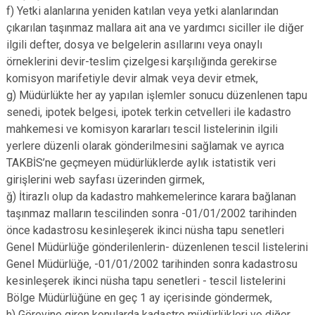
f) Yetki alanlarına yeniden katılan veya yetki alanlarından
çıkarılan taşınmaz mallara ait ana ve yardımcı siciller ile diğer
ilgili defter, dosya ve belgelerin asıllarını veya onaylı
örneklerini devir-teslim çizelgesi karşılığında gerekirse
komisyon marifetiyle devir almak veya devir etmek,
g) Müdürlükte her ay yapılan işlemler sonucu düzenlenen tapu
senedi, ipotek belgesi, ipotek terkin cetvelleri ile kadastro
mahkemesi ve komisyon kararları tescil listelerinin ilgili
yerlere düzenli olarak gönderilmesini sağlamak ve ayrıca
TAKBİS’ne geçmeyen müdürlüklerde aylık istatistik veri
girişlerini web sayfası üzerinden girmek,
ğ) İtirazlı olup da kadastro mahkemelerince karara bağlanan
taşınmaz malların tescilinden sonra -01/01/2002 tarihinden
önce kadastrosu kesinleşerek ikinci nüsha tapu senetleri
Genel Müdürlüğe gönderilenlerin- düzenlenen tescil listelerini
Genel Müdürlüğe, -01/01/2002 tarihinden sonra kadastrosu
kesinleşerek ikinci nüsha tapu senetleri - tescil listelerini
Bölge Müdürlüğüne en geç 1 ay içerisinde göndermek,
h) Görevine giren konularda kadastro müdürlükleri ve diğer