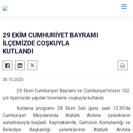
Balıkesir
29 EKİM CUMHURİYET BAYRAMI
İLÇEMİZDE COŞKUYLA
Ayvalık
Havran
KUTLANDI
Balya
İvrindi
Bandırma
Kepsut
Bigadiç
Manyas
30.10.2025
Burhaniye
Marmara
29 Ekim Cumhuriyet Bayramı ve Cumhuriyet’imizin 102.
Dursunbey
Savaştepe
yılı ilçemizde yapılan törenlerle coşkuyla kutlandı.
Edremit
Sındırgı
Kutlama programı 28 Ekim Salı günü saat 13:30’da
Erdek
Susurluk
Cumhuriyet Meydanında Atatürk Anıtına çelenklerin
Gömeç
Karesi
sunulmasıyla başladı. Kaymakamlık, Garnizon Komutanlığı ve
Gönen
Belediye Başkanlığı çelenklerinin Atatürk Anıtına
Altıeylül