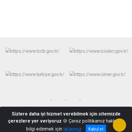
Sizlere daha iyi hizmet verebilmek için sitemizde
Mahkeme Mah. Hürriyet Cad. No:45 Burhaniye/BALIKESİR
çerezlere yer veriyoruz
🍪 Çerez politikamız hakkında
0266 422 10 21
bilgi edinmek için
tıklayınız
Kabul et